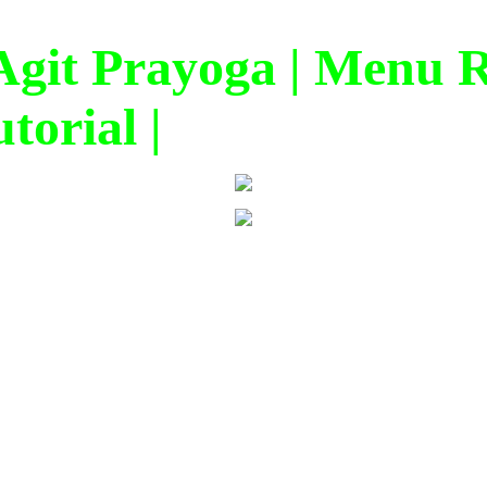
it Prayoga | Menu Ra
torial |