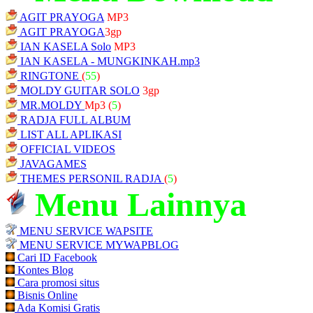
AGIT PRAYOGA
MP3
AGIT PRAYOGA
3gp
IAN KASELA Solo
MP3
IAN KASELA - MUNGKINKAH.mp3
RINGTONE
(
55
)
MOLDY GUITAR SOLO
3gp
MR.MOLDY
Mp3
(
5
)
RADJA FULL ALBUM
LIST ALL APLIKASI
OFFICIAL VIDEOS
JAVAGAMES
THEMES PERSONIL RADJA
(
5
)
Menu Lainnya
MENU SERVICE WAPSITE
MENU SERVICE MYWAPBLOG
Cari ID Facebook
Kontes Blog
Cara promosi situs
Bisnis Online
Ada Komisi Gratis