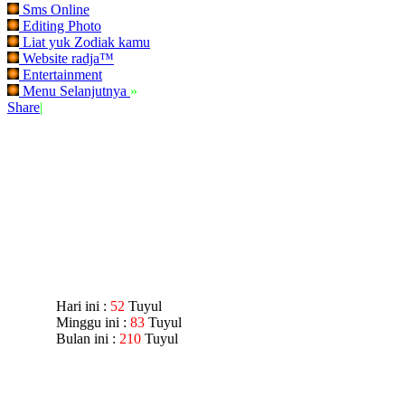
Sms Online
Editing Photo
Liat yuk Zodiak kamu
Website radja™
Entertainment
Menu Selanjutnya
»
Share
|
Hari ini :
52
Tuyul
Minggu ini :
83
Tuyul
Bulan ini :
210
Tuyul