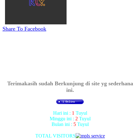
Share To Facebook
Terimakasih sudah Berkunjung di site yg sederhana
ini.
Hari ini :
1
Tuyul
Minggu ini :
2
Tuyul
Bulan ini :
5
Tuyul
TOTAL VISITORS